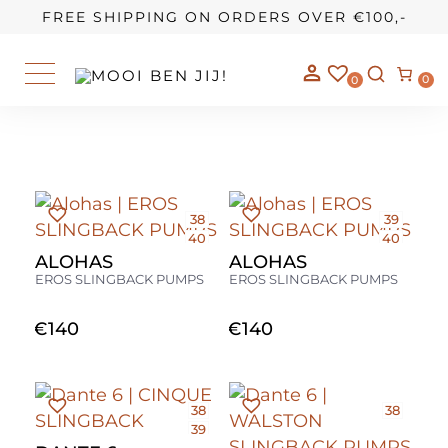
OUR STORY
FREE SHIPPING ON ORDERS OVER €100,-
0
0
38
39
40
40
41
41
ALOHAS
ALOHAS
EROS SLINGBACK PUMPS
EROS SLINGBACK PUMPS
€
140
€
140
38
38
39