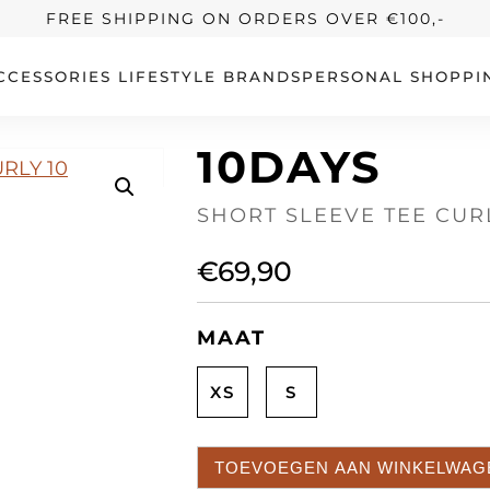
FREE SHIPPING ON ORDERS OVER €100,-
CCESSORIES
LIFESTYLE
BRANDS
PERSONAL SHOPPI
10DAYS
SHORT SLEEVE TEE CURL
€
69,90
MAAT
XS
S
TOEVOEGEN AAN WINKELWAG