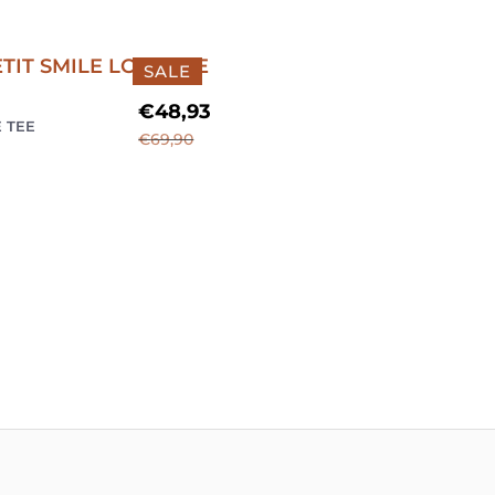
SALE
€
48,93
E TEE
€
69,90