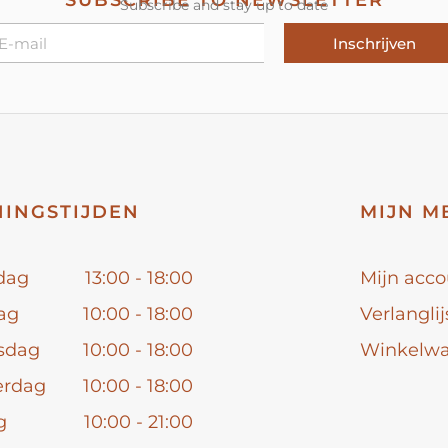
SUBSCRIBE TO NEWSLETTER
Subscribe and stay up to date
Inschrijven
INGSTIJDEN
MIJN M
dag
13:00 - 18:00
Mijn acco
ag
10:00 - 18:00
Verlanglij
sdag
10:00 - 18:00
Winkelw
erdag
10:00 - 18:00
g
10:00 - 21:00