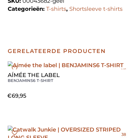
SKU:
00043682-geel
Categorieën:
T-shirts
,
Shortsleeve t-shirts
GERELATEERDE PRODUCTEN
XS
AÍMÉE THE LABEL
S
BENJAMINS6 T-SHIRT
M
€
69,95
38