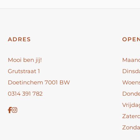
ADRES
OPEN
Mooi ben jij!
Maan
Grutstraat 1
Dinsd
Doetinchem 7001 BW
Woen
0314 391 782
Dond
Vrijda
Zater
Zond