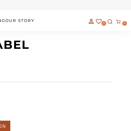
NG
OUR STORY
0
0
ABEL
EN