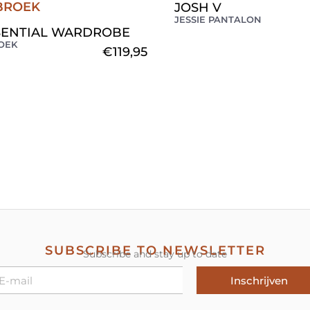
JOSH V
JESSIE PANTALON
SENTIAL WARDROBE
OEK
€
119,95
SUBSCRIBE TO NEWSLETTER
Subscribe and stay up to date
Inschrijven