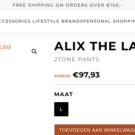
FREE SHIPPING ON ORDERS OVER €100,-
CCESSORIES
LIFESTYLE
BRANDS
PERSONAL SHOPPI
ALIX THE L
2TONE PANTS
€
97,93
€
139,90
MAAT
L
TOEVOEGEN AAN WINKELWAG