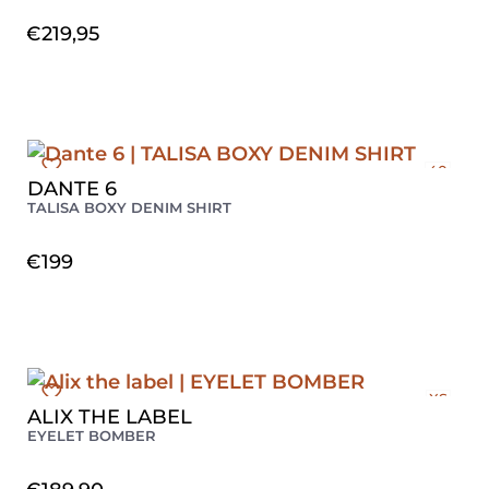
€
219,95
40
DANTE 6
TALISA BOXY DENIM SHIRT
€
199
XS
ALIX THE LABEL
S
EYELET BOMBER
M
L