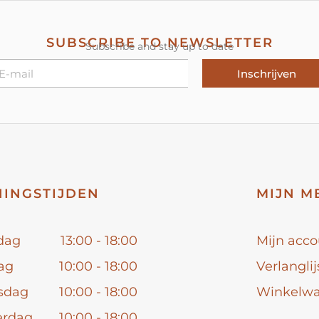
SUBSCRIBE TO NEWSLETTER
Subscribe and stay up to date
Inschrijven
INGSTIJDEN
MIJN M
dag
13:00 - 18:00
Mijn acco
ag
10:00 - 18:00
Verlanglij
sdag
10:00 - 18:00
Winkelw
erdag
10:00 - 18:00