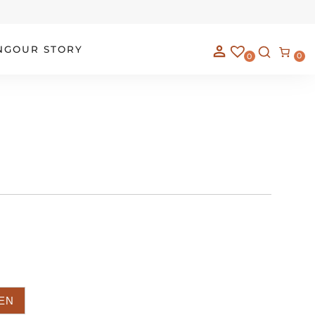
NG
OUR STORY
0
0
EN