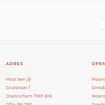
ADRES
OPEN
Mooi ben jij!
Maan
Grutstraat 1
Dinsd
Doetinchem 7001 BW
Woen
0314 391 782
Dond