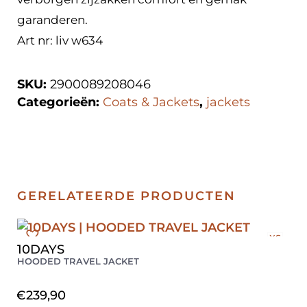
garanderen.
Art nr: liv w634
SKU:
2900089208046
Categorieën:
Coats & Jackets
,
jackets
GERELATEERDE PRODUCTEN
XS
10DAYS
S
HOODED TRAVEL JACKET
M
L
€
239,90