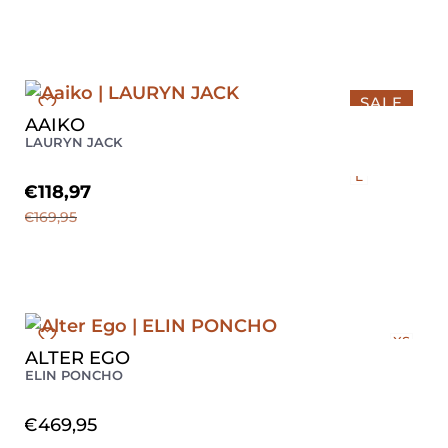
SALE
AAIKO
S
LAURYN JACK
M
L
€
118,97
€
169,95
XS
ALTER EGO
S
ELIN PONCHO
€
469,95