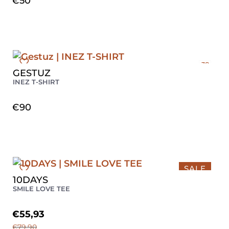
€
50
38
GESTUZ
40
INEZ T-SHIRT
€
90
SALE
10DAYS
XS
SMILE LOVE TEE
€
55,93
€
79,90