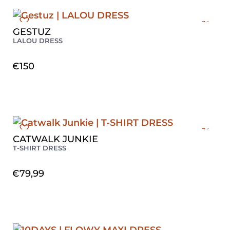
34
GESTUZ
36
LALOU DRESS
38
40
€
150
34
CATWALK JUNKIE
36
T-SHIRT DRESS
38
40
€
79,99