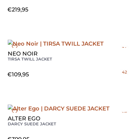
€
219,95
34
NEO NOIR
36
TIRSA TWILL JACKET
38
40
42
€
109,95
XS
ALTER EGO
S
DARCY SUEDE JACKET
M
L