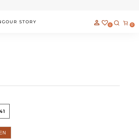
NG
OUR STORY
0
0
41
EN