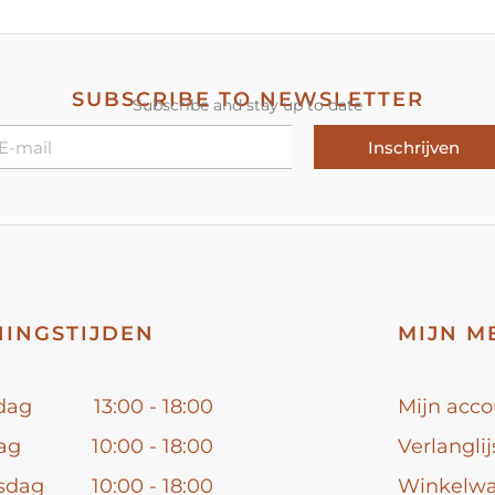
SUBSCRIBE TO NEWSLETTER
Subscribe and stay up to date
Inschrijven
INGSTIJDEN
MIJN M
dag
13:00 - 18:00
Mijn acco
ag
10:00 - 18:00
Verlanglij
sdag
10:00 - 18:00
Winkelw