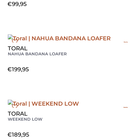
€
99,95
39
TORAL
NAHUA BANDANA LOAFER
€
199,95
37
TORAL
38
WEEKEND LOW
39
40
€
189,95