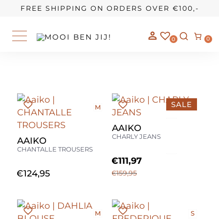
OUR STORY
FREE SHIPPING ON ORDERS OVER €100,-
0
0
SALE
M
28
AAIKO
29
CHARLY JEANS
AAIKO
30
CHANTALLE TROUSERS
31
€
111,97
€
124,95
€
159,95
M
S