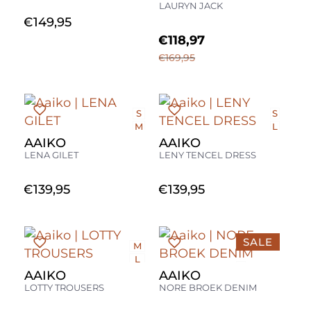
LAURYN JACK
€
149,95
€
118,97
€
169,95
S
S
M
L
L
AAIKO
AAIKO
LENA GILET
LENY TENCEL DRESS
€
139,95
€
139,95
SALE
M
L
L
XL
AAIKO
AAIKO
LOTTY TROUSERS
NORE BROEK DENIM