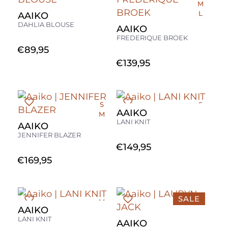
M
L
AAIKO
DAHLIA BLOUSE
AAIKO
FREDERIQUE BROEK
€
89,95
€
139,95
S
S
AAIKO
M
M
LANI KNIT
AAIKO
JENNIFER BLAZER
€
149,95
€
169,95
SALE
M
AAIKO
M
LANI KNIT
AAIKO
L