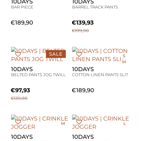
10DAYS
10DAYS
BAR PIECE
BARREL TRACK PANTS
€
189,90
€
139,93
€
199,90
SALE
S
M
XS
L
10DAYS
10DAYS
L
BELTED PANTS JOG TWILL
COTTON LINEN PANTS SLIT
XL
€
97,93
€
189,90
€
139,90
M
L
10DAYS
10DAYS