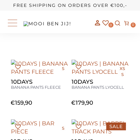
OUR STORY
FREE SHIPPING ON ORDERS OVER €100,-
0
0
S
XS
S
L
10DAYS
10DAYS
BANANA PANTS FLEECE
BANANA PANTS LYOCELL
€
159,90
€
179,90
SALE
S
M