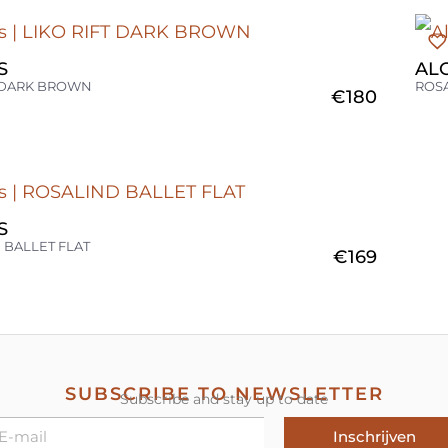
S
AL
T DARK BROWN
ROSA
€
180
S
 BALLET FLAT
€
169
SUBSCRIBE TO NEWSLETTER
Subscribe and stay up to date
Inschrijven