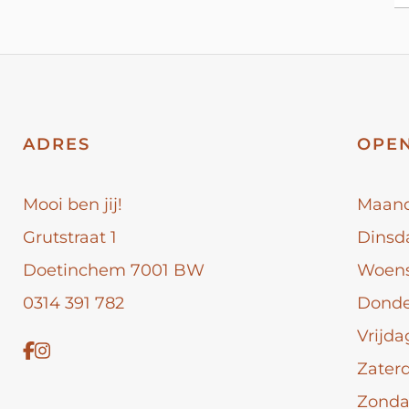
ADRES
OPEN
Mooi ben jij!
Maan
Grutstraat 1
Dinsd
Doetinchem 7001 BW
Woen
0314 391 782
Dond
Vrijda
Zater
Zond