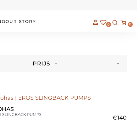
NG
OUR STORY
0
0
PRIJS
OHAS
S SLINGBACK PUMPS
€
140