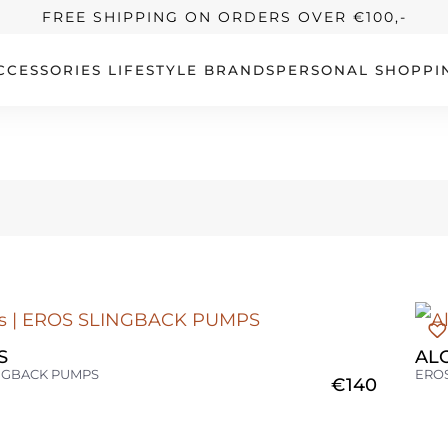
FREE SHIPPING ON ORDERS OVER €100,-
CCESSORIES
LIFESTYLE
BRANDS
PERSONAL SHOPPI
S
AL
NGBACK PUMPS
ERO
€
140