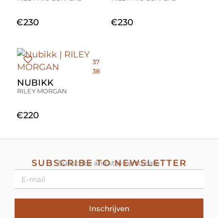
41
41
€
230
€
230
37
38
39
NUBIKK
40
RILEY MORGAN
41
€
220
SUBSCRIBE TO NEWSLETTER
Subscribe and stay up to date
Inschrijven