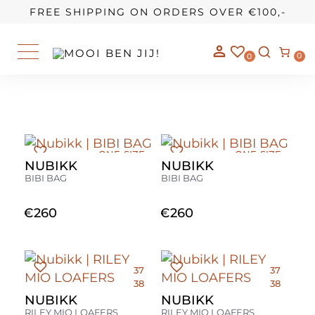
OUR STORY
FREE SHIPPING ON ORDERS OVER €100,-
0
0
ONE-SIZE
ONE-SIZE
NUBIKK
NUBIKK
BIBI BAG
BIBI BAG
€
260
€
260
37
37
38
38
39
39
NUBIKK
NUBIKK
40
40
RILEY MIO LOAFERS
RILEY MIO LOAFERS