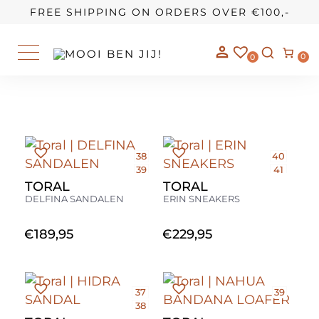
OUR STORY
FREE SHIPPING ON ORDERS OVER €100,-
0
0
38
40
39
41
TORAL
TORAL
DELFINA SANDALEN
ERIN SNEAKERS
€
189,95
€
229,95
37
39
38