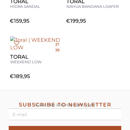
39
TORAL
TORAL
40
HIDRA SANDAL
NAHUA BANDANA LOAFER
41
€
159,95
€
199,95
37
38
39
TORAL
40
WEEKEND LOW
€
189,95
SUBSCRIBE TO NEWSLETTER
Subscribe and stay up to date