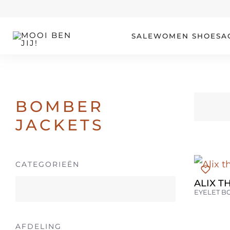
OUR STORY
SALE
WOMEN
SHOES
A
BOMBER
JACKETS
CATEGORIEËN
ALIX T
EYELET 
AFDELING