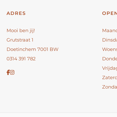
ADRES
OPEN
Mooi ben jij!
Maan
Grutstraat 1
Dinsd
Doetinchem 7001 BW
Woen
0314 391 782
Dond
Vrijda
Zater
Zond