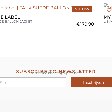
NIEUW
HE LABEL
MY
DE BALLON JACKET
LISV
€
179,90
SUBSCRIBE TO NEWSLETTER
Subscribe and stay up to date
Inschrijven