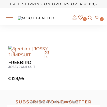
OUR STORY
FREE SHIPPING ON ORDERS OVER €100,-
0
0
XS
S
M
FREEBIRD
L
JOSSY JUMPSUIT
€
129,95
SUBSCRIBE TO NEWSLETTER
Subscribe and stay up to date