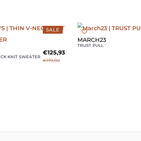
SALE
MARCH23
TRUST PULL
€
125,93
ECK KNIT SWEATER
€
179,90