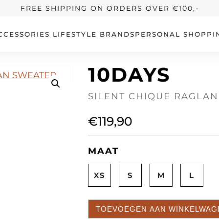
FREE SHIPPING ON ORDERS OVER €100,-
CCESSORIES
LIFESTYLE
BRANDS
PERSONAL SHOPPI
10DAYS
SILENT CHIQUE RAGLA
€
119,90
MAAT
XS
S
M
L
TOEVOEGEN AAN WINKELWAG