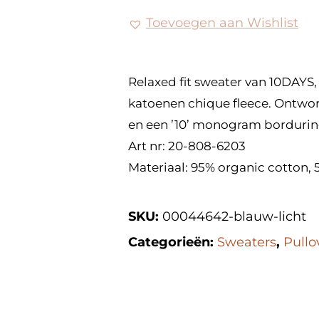
Toevoegen aan Wishlist
Relaxed fit sweater van 10DAYS
katoenen chique fleece. Ontw
en een ’10’ monogram borduri
Art nr: 20-808-6203
Materiaal: 95% organic cotton, 
SKU:
00044642-blauw-licht
Categorieën:
Sweaters
,
Pullo