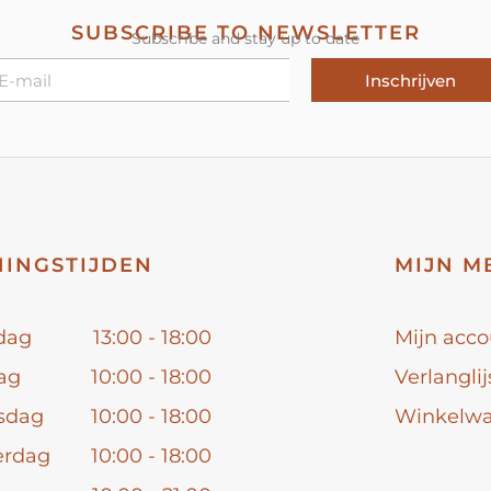
SUBSCRIBE TO NEWSLETTER
Subscribe and stay up to date
Inschrijven
INGSTIJDEN
MIJN M
dag
13:00 - 18:00
Mijn acco
ag
10:00 - 18:00
Verlanglij
sdag
10:00 - 18:00
Winkelw
erdag
10:00 - 18:00