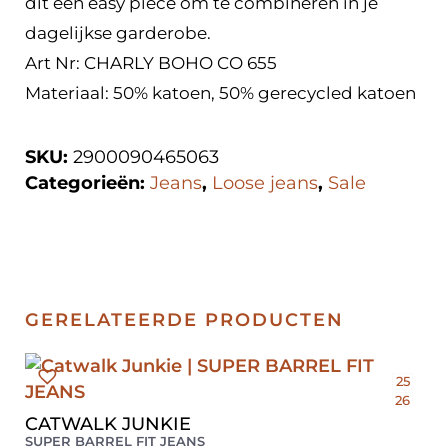
dit een easy piece om te combineren in je
dagelijkse garderobe.
Art Nr: CHARLY BOHO CO 655
Materiaal: 50% katoen, 50% gerecycled katoen
SKU:
2900090465063
Categorieën:
Jeans
,
Loose jeans
,
Sale
GERELATEERDE PRODUCTEN
25
26
27
CATWALK JUNKIE
28
SUPER BARREL FIT JEANS