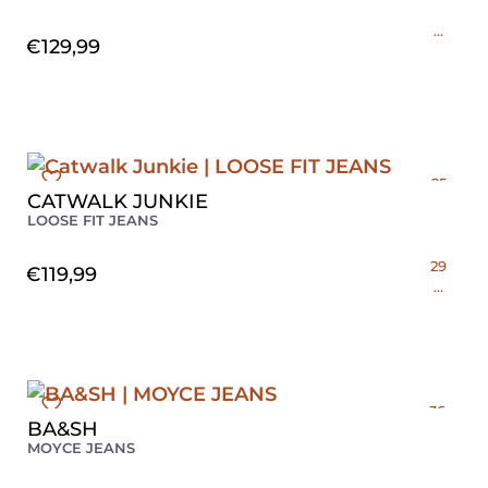
29
...
€
129,99
25
CATWALK JUNKIE
26
LOOSE FIT JEANS
27
28
29
€
119,99
...
36
BA&SH
38
MOYCE JEANS
40