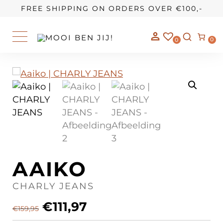
OUR STORY
FREE SHIPPING ON ORDERS OVER €100,-
0
0
AAIKO
CHARLY JEANS
€
111,97
€
159,95