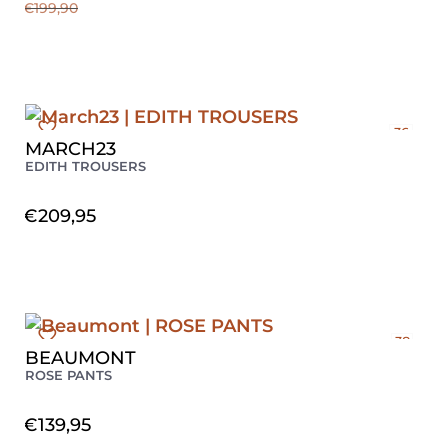
€
199,90
36
MARCH23
40
EDITH TROUSERS
42
€
209,95
38
BEAUMONT
42
ROSE PANTS
€
139,95