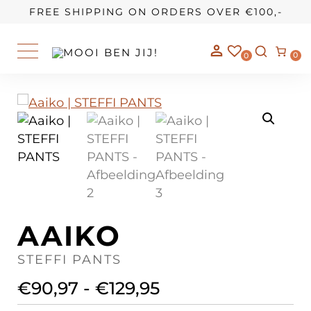
OUR STORY
FREE SHIPPING ON ORDERS OVER €100,-
0
0
AAIKO
STEFFI PANTS
€
90,97
-
€
129,95