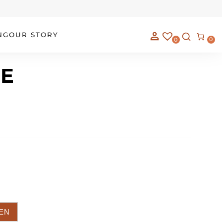
NG
OUR STORY
0
0
RE
EN