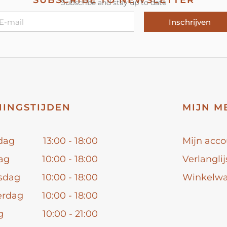
SUBSCRIBE TO NEWSLETTER
Subscribe and stay up to date
Inschrijven
INGSTIJDEN
MIJN M
dag
13:00 - 18:00
Mijn acco
ag
10:00 - 18:00
Verlanglij
sdag
10:00 - 18:00
Winkelw
erdag
10:00 - 18:00
g
10:00 - 21:00