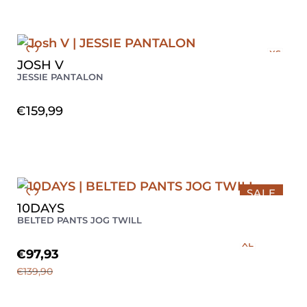
XS
JOSH V
JESSIE PANTALON
€
159,99
SALE
10DAYS
XS
BELTED PANTS JOG TWILL
L
XL
€
97,93
€
139,90