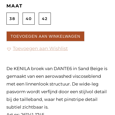
MAAT
38
40
42
TOEVOEGEN AAN WINKELWAGEN
Toevoegen aan Wishlist
De KENILA broek van DANTE6 in Sand Beige is
gemaakt van een aerowashed viscoseblend
met een linnenlook structuur. De wide-leg
pasvorm wordt verfijnd door een stijlvol detail
bij de tailleband, waar het pinstripe detail
subtiel zichtbaar is.
Art nr: 261141-1745