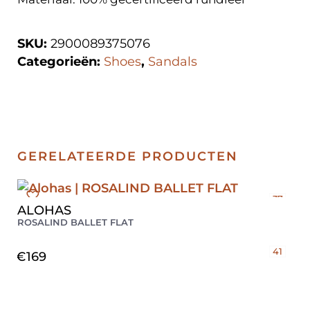
SKU:
2900089375076
Categorieën:
Shoes
,
Sandals
GERELATEERDE PRODUCTEN
37
ALOHAS
38
ROSALIND BALLET FLAT
39
40
41
€
169