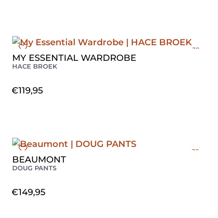
38
MY ESSENTIAL WARDROBE
HACE BROEK
€
119,95
36
BEAUMONT
40
DOUG PANTS
42
€
149,95