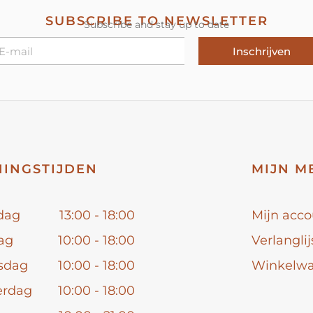
SUBSCRIBE TO NEWSLETTER
Subscribe and stay up to date
Inschrijven
INGSTIJDEN
MIJN M
dag
13:00 - 18:00
Mijn acco
ag
10:00 - 18:00
Verlanglij
sdag
10:00 - 18:00
Winkelw
erdag
10:00 - 18:00