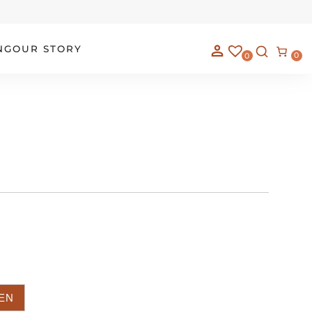
NG
OUR STORY
0
0
EN