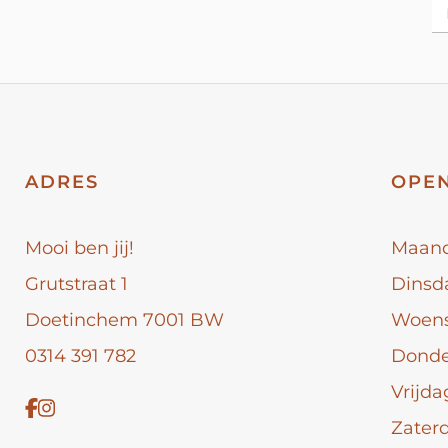
ADRES
OPEN
Mooi ben jij!
Maan
Grutstraat 1
Dinsd
Doetinchem 7001 BW
Woen
0314 391 782
Dond
Vrijda
Zater