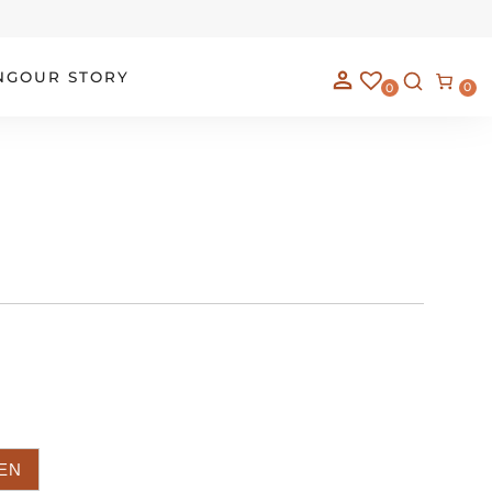
NG
OUR STORY
0
0
EN