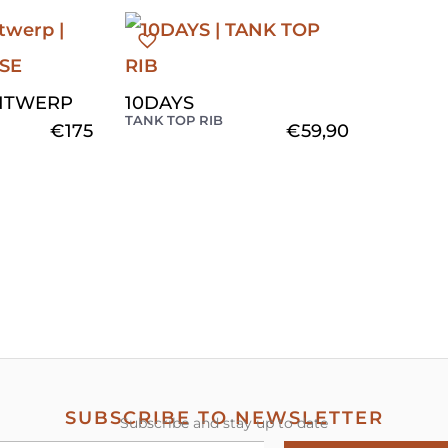
ANTWERP
10DAYS
TANK TOP RIB
€
175
€
59,90
SUBSCRIBE TO NEWSLETTER
Subscribe and stay up to date