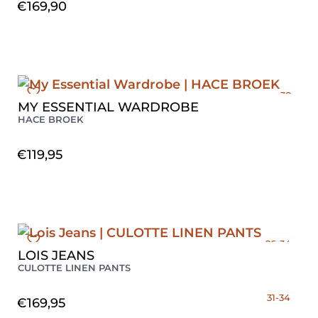
€
169,90
38
MY ESSENTIAL WARDROBE
HACE BROEK
€
119,95
26-34
LOIS JEANS
27-34
CULOTTE LINEN PANTS
28-34
29-34
31-34
€
169,95