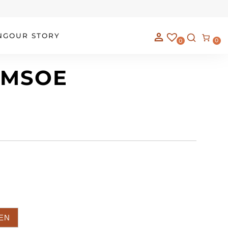
NG
OUR STORY
0
0
AMSOE
EN