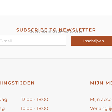
SUBSCRIBE TO NEWSLETTER
Subscribe and stay up to date
Inschrijven
INGSTIJDEN
MIJN M
dag
13:00 - 18:00
Mijn acco
ag
10:00 - 18:00
Verlanglij