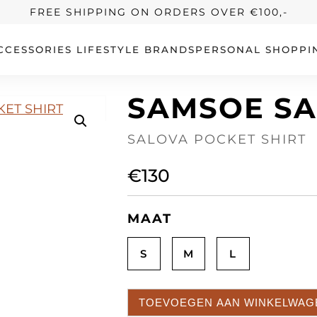
FREE SHIPPING ON ORDERS OVER €100,-
CCESSORIES
LIFESTYLE
BRANDS
PERSONAL SHOPPI
SAMSOE S
SALOVA POCKET SHIRT
€
130
MAAT
S
M
L
TOEVOEGEN AAN WINKELWAG