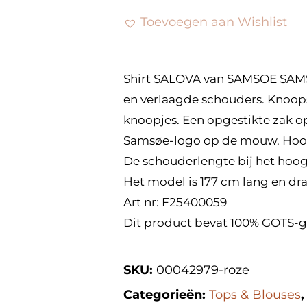
Toevoegen aan Wishlist
Shirt SALOVA van SAMSOE SAM
en verlaagde schouders. Knoop
knoopjes. Een opgestikte zak o
Samsøe-logo op de mouw. Hoofd
De schouderlengte bij het hoogs
Het model is 177 cm lang en draa
Art nr: F25400059
Dit product bevat 100% GOTS-ge
SKU:
00042979-roze
Categorieën:
Tops & Blouses