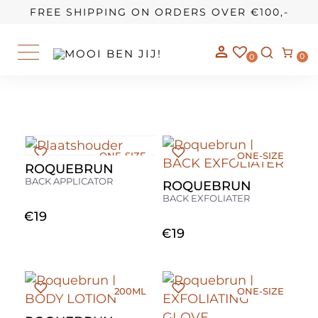
OUR STORY
FREE SHIPPING ON ORDERS OVER €100,-
0
0
ONE-SIZE
ONE-SIZE
ROQUEBRUN
BACK APPLICATOR
ROQUEBRUN
BACK EXFOLIATER
€
19
€
19
200ML
ONE-SIZE