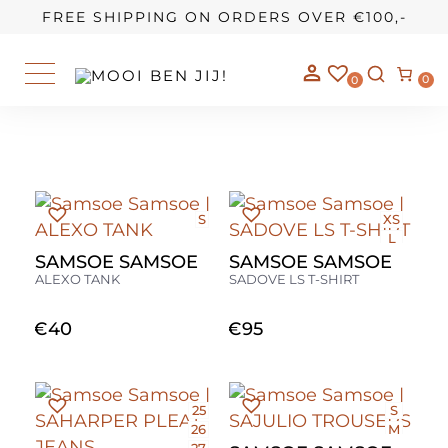
OUR STORY
FREE SHIPPING ON ORDERS OVER €100,-
0
0
S
XS
L
SAMSOE SAMSOE
SAMSOE SAMSOE
ALEXO TANK
SADOVE LS T-SHIRT
€
40
€
95
25
S
26
M