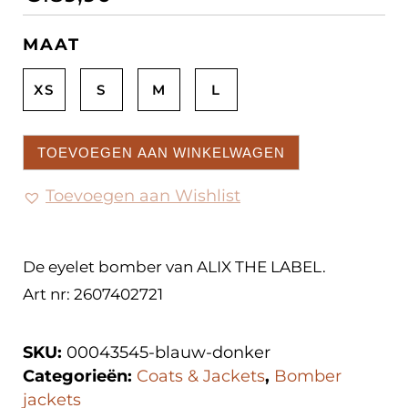
MAAT
XS
S
M
L
TOEVOEGEN AAN WINKELWAGEN
Toevoegen aan Wishlist
De eyelet bomber van ALIX THE LABEL.
Art nr: 2607402721
SKU:
00043545-blauw-donker
Categorieën:
Coats & Jackets
,
Bomber
jackets