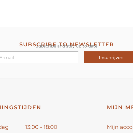
SUBSCRIBE TO NEWSLETTER
Subscribe and stay up to date
Inschrijven
INGSTIJDEN
MIJN M
dag
13:00 - 18:00
Mijn acco