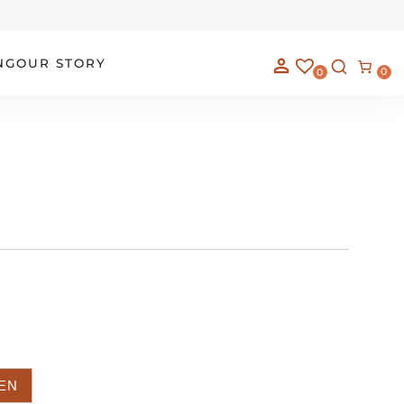
NG
OUR STORY
0
0
EN