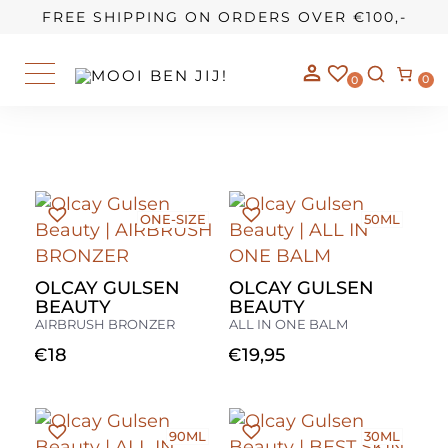
OUR STORY
FREE SHIPPING ON ORDERS OVER €100,-
0
0
ONE-SIZE
50ML
OLCAY GULSEN
OLCAY GULSEN
BEAUTY
BEAUTY
AIRBRUSH BRONZER
ALL IN ONE BALM
€
18
€
19,95
90ML
30ML