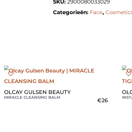
SKU:
2900080033029
Categorieën:
Face
,
Cosmetic
OLCAY GULSEN BEAUTY
OL
MIRACLE CLEANSING BALM
INST
€
26