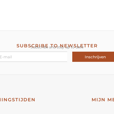
SUBSCRIBE TO NEWSLETTER
Subscribe and stay up to date
Inschrijven
INGSTIJDEN
MIJN M