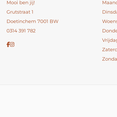
Mooi ben jij!
Maan
Grutstraat 1
Dinsd
Doetinchem 7001 BW
Woen
0314 391 782
Dond
Vrijda
Zater
Zond