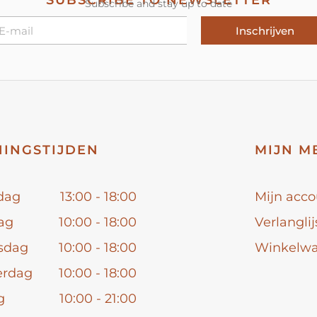
SUBSCRIBE TO NEWSLETTER
Subscribe and stay up to date
Inschrijven
INGSTIJDEN
MIJN M
dag
13:00 - 18:00
Mijn acco
ag
10:00 - 18:00
Verlanglij
sdag
10:00 - 18:00
Winkelw
erdag
10:00 - 18:00
g
10:00 - 21:00